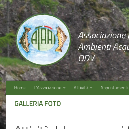
Salta al contenuto
Associazione p
Ambienti Acqua
ODV
Home
L’Associazione
Attività
Appuntamenti
GALLERIA FOTO