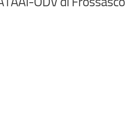
i ATAAI-ODV di Frossasco