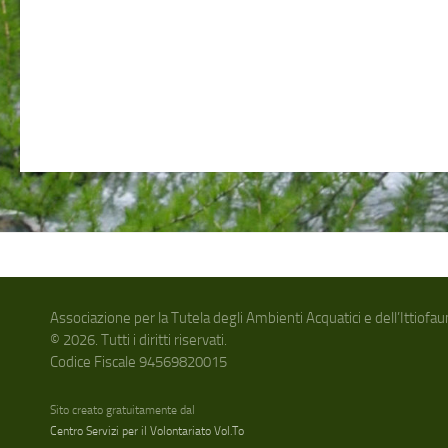
Associazione per la Tutela degli Ambienti Acquatici e dell’Ittiof
© 2026. Tutti i diritti riservati.
Codice Fiscale 94569820015
Sito creato gratuitamente dal
Centro Servizi per il Volontariato Vol.To