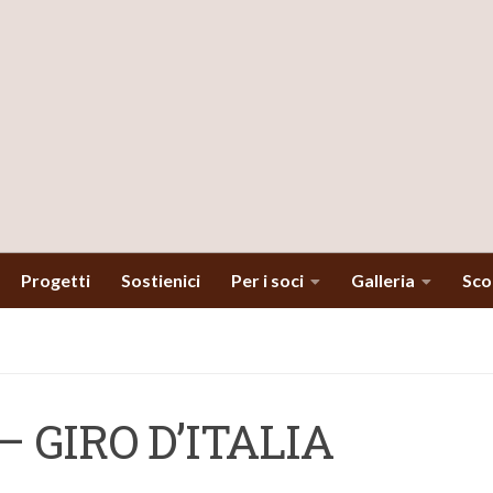
Progetti
Sostienici
Per i soci
Galleria
Scop
 – GIRO D’ITALIA