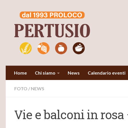
Salta al contenuto
Home
Chi siamo
News
Calendario eventi
FOTO
/
NEWS
Vie e balconi in rosa