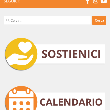
SEGUICI:
Ricerca
per: