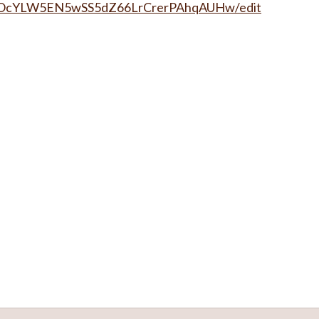
n8UOcYLW5EN5wSS5dZ66LrCrerPAhqAUHw/edit