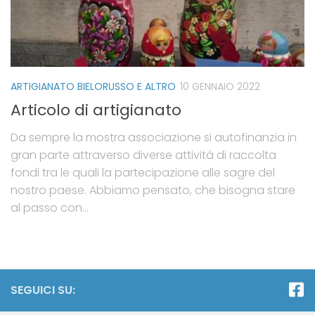
ARTIGIANATO BIELORUSSO E ALTRO
10 GENNAIO 2022
Articolo di artigianato
Da sempre la mostra associazione si autofinanzia in
gran parte attraverso diverse attività di raccolta
fondi tra le quali la partecipazione alle sagre del
nostro paese. Abbiamo pensato, che bisogna stare
al passo con...
SEGUICI SU: