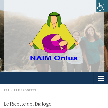
Home
ATTIVITÀ E PROGETTI
L’Associazione
Le Ricette del Dialogo
Chi siamo