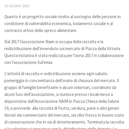
10 GIUGNO 2019
Struttura organizzativa
Questo è un progetto sociale rivolto al sostegno delle persone in
Vita associativa
condizione di vulnerabilità economica, isolamento sociale e al
Statuto
contrasto attivo dello spreco alimentare.
Attività e progetti
Dal 2017 l’associazione Naim si occupa della raccolta e la
News
redistribuzione dell’invenduto sul mercato di Piazza della Vittoria.
Questa iniziativa è stata realizzata per l’anno 2017 in collaborazione
Agenda eventi
con l’associazione Eufemia.
Comunità di San Giuseppe
L’attività di raccolta e redistribuzione avviene ogni sabato
Chi siamo Comunità
pomeriggio in concomitanza dell’orario di chiusura del mercato. Il
gruppo di famiglie beneficiarie e alcuni volontari, coordinato da
Carta di Comunità
alcuni Soci dell’associazione, si riunisce presso i locali messi a
Ammissione
disposizione dall’Associazione NAIM in Piazza Chiesa della Salute
Formazione
19, e provvede alla raccolta di frutta, verdura, pane e altri generi
donati dai commercianti del mercato, sia cibo fresco in buono stato
News di comunità
di conservazione che in via di deterioramento. Terminata la raccolta
Aiutaci ad aiutare
e la selezione si prosegue con la distribuzione delle derrate. Le