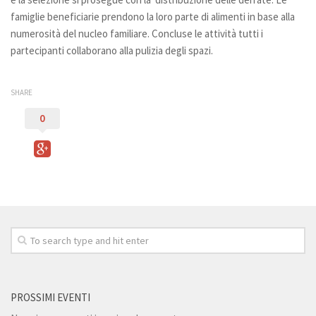
famiglie beneficiarie prendono la loro parte di alimenti in base alla
5×1000
numerosità del nucleo familiare. Concluse le attività tutti i
Donazioni
partecipanti collaborano alla pulizia degli spazi.
Trasparenza
raccolta 5 x mille
SHARE
Bilancio
0
Contatti
PROSSIMI EVENTI