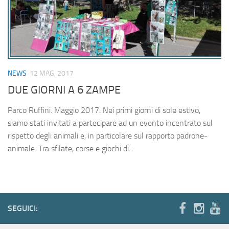
Testimonianze
I nostri progetti
Gli ospiti del canile
Informazioni generali
NEWS
12 MAG, 2017
DUE GIORNI A 6 ZAMPE
News
Sostienici
Parco Ruffini. Maggio 2017. Nei primi giorni di sole estivo,
siamo stati invitati a partecipare ad un evento incentrato sul
Diventa socio volontario
rispetto degli animali e, in particolare sul rapporto padrone-
Diventa socio sostenitore
animale. Tra sfilate, corse e giochi di...
Altri modi per aiutarci
5×1000
Gadget
SEGUICI:
Adozioni
Vuoi adottare un ospite?