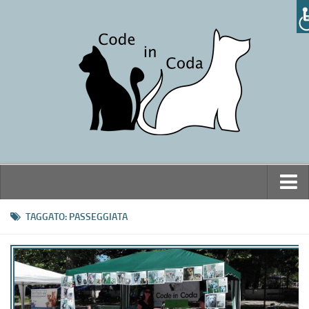
Home
TAGGATO:
PASSEGGIATA
L’associazione
Chi siamo
Cosa facciamo
Il canile dove operiamo