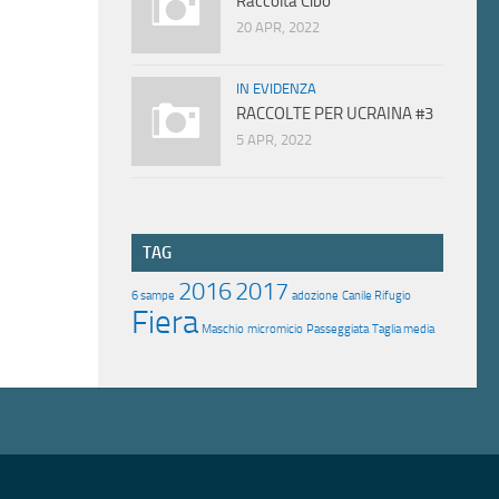
Raccolta Cibo
20 APR, 2022
IN EVIDENZA
RACCOLTE PER UCRAINA #3
5 APR, 2022
TAG
2016
2017
6 sampe
adozione
Canile Rifugio
Fiera
Maschio
micromicio
Passeggiata
Taglia media