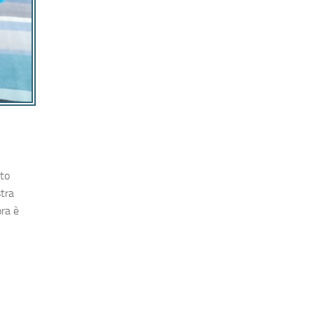
ato
tra
ora è