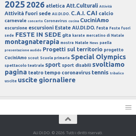
2025
2026
Att.Culturali
atletica
Attività
CAI
C.A.I.
Attività fuori sede
calcio
AU.DI.DO.
CuciniAmo
carnevale
Coronavirus
concerto
cucina
escursioni
Estate AU.DI.DO.
escursione
festa
Feste fuori
FESTE IN SEDE
gita
sede
karate
mercatino di Natale
montagnaterapia
Natale
mostra
paella
News
Progetti sul territorio
progetto
presentazione audido
Special Olympics
CuciniAmo
scout
Scuola primaria
svoltiamo
sport
sport disabili
spettacolo teatrale
pagina
tennis
tempo coronavirus
teatro
tribalico
uscite giornaliere
uscite
AU.DI.DO. © 2026. Tutti i diritti riservati.