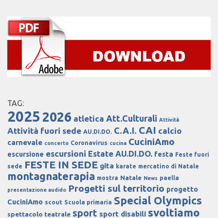
TAG:
2025
2026
Att.Culturali
atletica
Attività
CAI
C.A.I.
Attività fuori sede
calcio
AU.DI.DO.
CuciniAmo
carnevale
Coronavirus
concerto
cucina
escursioni
Estate AU.DI.DO.
escursione
festa
Feste fuori
FESTE IN SEDE
gita
sede
karate
mercatino di Natale
montagnaterapia
Natale
mostra
paella
News
Progetti sul territorio
progetto
presentazione audido
Special Olympics
CuciniAmo
scout
Scuola primaria
svoltiamo
sport
sport disabili
spettacolo teatrale