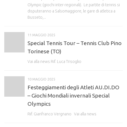
Olympic (giochi inter-regionali). Le partite di tennis si
disputeranno a Salsomaggiore, le gare di atletica a
Busseto,...
11 MAGGIO 2025
Special Tennis Tour – Tennis Club Pino
Torinese (TO)
Vai alla news Rif. Luca Trisoglio
10 MAGGIO 2025
Festeggiamenti degli Atleti AU.DI.DO
– Giochi Mondiali invernali Special
Olympics
Rif. Gianfranco Vergnano Vai alla news