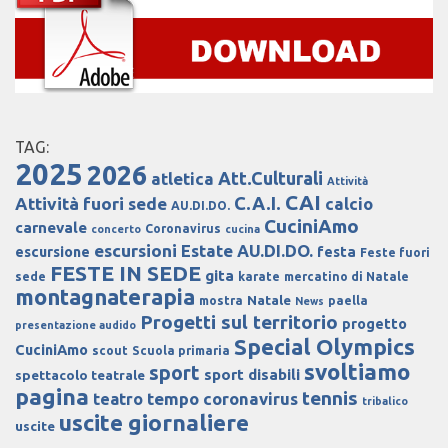
TAG:
2025
2026
Att.Culturali
atletica
Attività
CAI
C.A.I.
Attività fuori sede
calcio
AU.DI.DO.
CuciniAmo
carnevale
Coronavirus
concerto
cucina
escursioni
Estate AU.DI.DO.
escursione
festa
Feste fuori
FESTE IN SEDE
gita
sede
karate
mercatino di Natale
montagnaterapia
Natale
mostra
paella
News
Progetti sul territorio
progetto
presentazione audido
Special Olympics
CuciniAmo
scout
Scuola primaria
svoltiamo
sport
sport disabili
spettacolo teatrale
pagina
tennis
tempo coronavirus
teatro
tribalico
uscite giornaliere
uscite