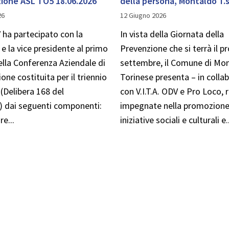
zione ASL TO5 18.06.2026
della persona, Montaldo T.
26
12 Giugno 2026
V ha partecipato con la
In vista della Giornata della
e la vice presidente al primo
Prevenzione che si terrà il 
ella Conferenza Aziendale di
settembre, il Comune di Mo
one costituita per il triennio
Torinese presenta – in colla
(Delibera 168 del
con V.I.T.A. ODV e Pro Loco, 
) dai seguenti componenti:
impegnate nella promozione
re...
iniziative sociali e culturali e..