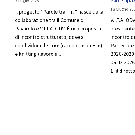
Partecipa
3 Luglio 2026
18 Giugno 20
Il progetto “Parole tra i fili” nasce dalla
collaborazione tra il Comune di
V.I.T.A. OD
Pavarolo e V.I.T.A. ODV. È una proposta
presidente 
di incontro strutturato, dove si
incontro d
condividono letture (racconti e poesie)
Partecipazi
e knitting (lavoro a...
2026-2029 
06.03.2026
1. il diretto