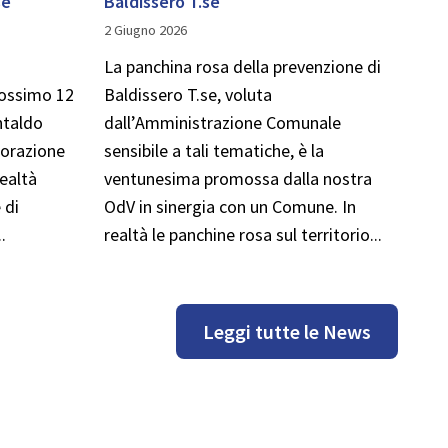
se
Baldissero T.se
2 Giugno 2026
La panchina rosa della prevenzione di
prossimo 12
Baldissero T.se, voluta
ntaldo
dall’Amministrazione Comunale
borazione
sensibile a tali tematiche, è la
realtà
ventunesima promossa dalla nostra
 di
OdV in sinergia con un Comune. In
.
realtà le panchine rosa sul territorio...
Leggi tutte le News