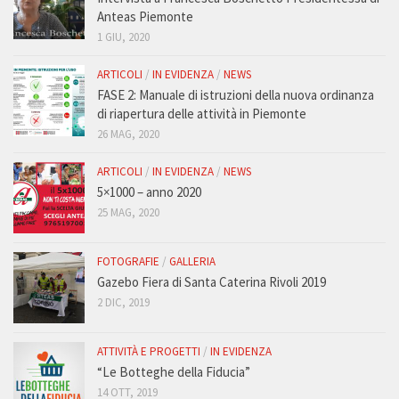
Anteas Piemonte
1 GIU, 2020
ARTICOLI
/
IN EVIDENZA
/
NEWS
FASE 2: Manuale di istruzioni della nuova ordinanza
di riapertura delle attività in Piemonte
26 MAG, 2020
ARTICOLI
/
IN EVIDENZA
/
NEWS
5×1000 – anno 2020
25 MAG, 2020
FOTOGRAFIE
/
GALLERIA
Gazebo Fiera di Santa Caterina Rivoli 2019
2 DIC, 2019
ATTIVITÀ E PROGETTI
/
IN EVIDENZA
“Le Botteghe della Fiducia”
14 OTT, 2019