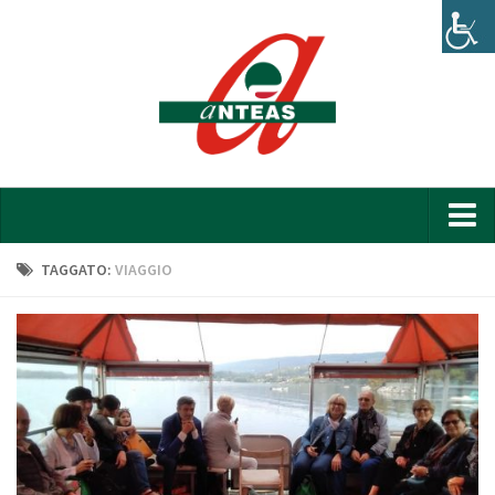
Home
TAGGATO:
VIAGGIO
Chi siamo
Organigramma
Bilancio
News
Attività e progetti