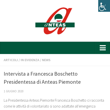
Home
ARTICOLI
/
IN EVIDENZA
/
NEWS
Chi siamo
Intervista a Francesca Boschetto
Organigramma
Presidentessa di Anteas Piemonte
Bilancio
1 GIUGNO 2020
News
La Presidentessa Anteas Piemonte Francesca Boschetto ci racconta
Attività e progetti
come le attività di volontariato si sono adattate all’emergenza