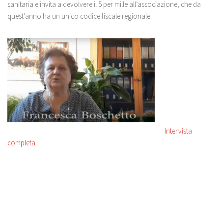
Come sostenerci
sanitaria e invita a devolvere il 5 per mille all’associazione, che da
quest’anno ha un unico codice fiscale regionale.
Galleria
Fotografie
Video
Contatti
Intervista
completa