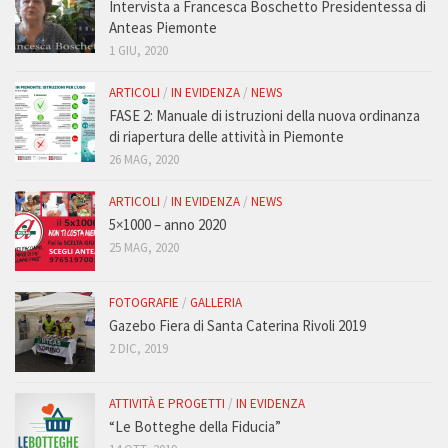
Intervista a Francesca Boschetto Presidentessa di
Anteas Piemonte
1 GIU, 2020
ARTICOLI
/
IN EVIDENZA
/
NEWS
FASE 2: Manuale di istruzioni della nuova ordinanza
di riapertura delle attività in Piemonte
26 MAG, 2020
ARTICOLI
/
IN EVIDENZA
/
NEWS
5×1000 – anno 2020
25 MAG, 2020
FOTOGRAFIE
/
GALLERIA
Gazebo Fiera di Santa Caterina Rivoli 2019
2 DIC, 2019
ATTIVITÀ E PROGETTI
/
IN EVIDENZA
“Le Botteghe della Fiducia”