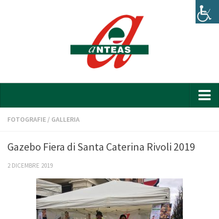
Home
FOTOGRAFIE
/
GALLERIA
Chi siamo
Gazebo Fiera di Santa Caterina Rivoli 2019
Organigramma
2 DICEMBRE 2019
Bilancio
News
Attività e progetti