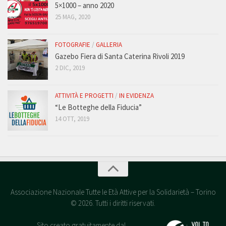
5×1000 – anno 2020
25 MAG, 2020
FOTOGRAFIE
/
GALLERIA
Gazebo Fiera di Santa Caterina Rivoli 2019
2 DIC, 2019
ATTIVITÀ E PROGETTI
/
IN EVIDENZA
“Le Botteghe della Fiducia”
14 OTT, 2019
Associazione Nazionale Tutte le Età Attive per la Solidarietà – Torino
© 2026. Tutti i diritti riservati.
Sito creato gratuitamente dal