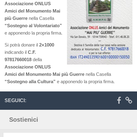
Associazione ONLUS
I volontari
Amici del Monumento Mai
Il nostro sogno
più Guerre
nella Casella
“Sostegno al Volontariato”
Novità ed eventi
e apponendo la propria firma.
Il progetto
Si potrà donare il
2×1000
Sostienici
indicando il
C.F.
97817660018
della
5×1000
Associazione ONLUS
Donazioni
Amici del Monumento Mai più Guerre
nella Casella
Come associarsi
“Sostegno alla Cultura”
e apponendo la propria firma.
Galleria
SEGUICI:
Fotografie
Video
Sostienici
Contatti