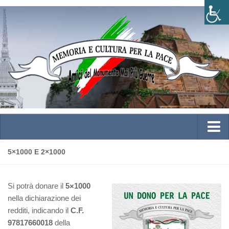
Home
5×1000 E 2×1000
Chi siamo
Si potrà donare il
5×1000
Storia
nella dichiarazione dei
Direttivo
redditi, indicando il
C.F.
Statuto e Atto Costitutivo
97817660018
della