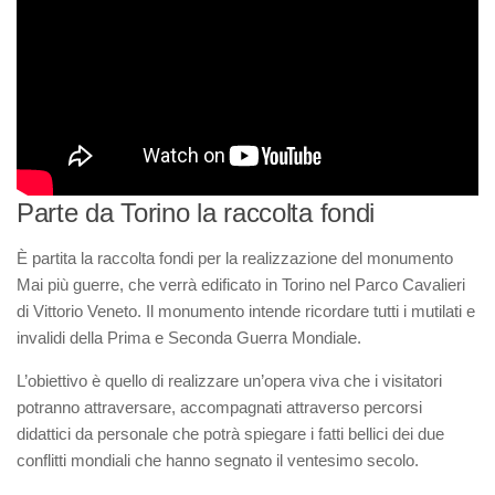
I volontari
Il nostro sogno
Novità ed eventi
Il progetto
Sostienici
Parte da Torino la raccolta fondi
5×1000
Donazioni
È partita la raccolta fondi per la realizzazione del monumento
Mai più guerre, che verrà edificato in Torino nel Parco Cavalieri
Come associarsi
di Vittorio Veneto. Il monumento intende ricordare tutti i mutilati e
Galleria
invalidi della Prima e Seconda Guerra Mondiale.
Fotografie
L’obiettivo è quello di realizzare un’opera viva che i visitatori
Video
potranno attraversare, accompagnati attraverso percorsi
didattici da personale che potrà spiegare i fatti bellici dei due
Contatti
conflitti mondiali che hanno segnato il ventesimo secolo.