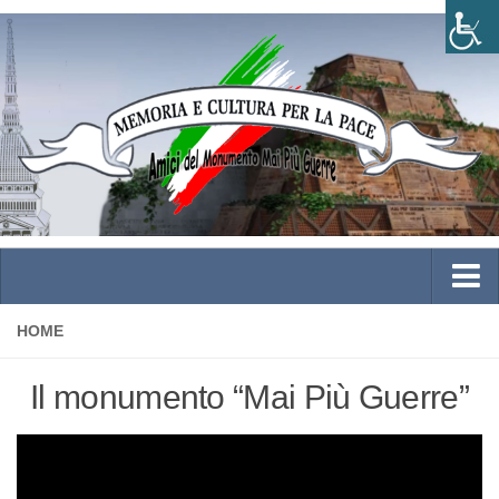
Home
HOME
Chi siamo
Il monumento “Mai Più Guerre”
Storia
Direttivo
Statuto e Atto Costitutivo