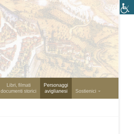
Libri, filmati
Personaggi
documenti storici
aviglianesi
Sostienici