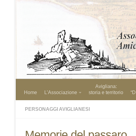
Avigliana:
Home
L’Associazione
storia e territorio
“D
PERSONAGGI AVIGLIANESI
Memorie del passaro