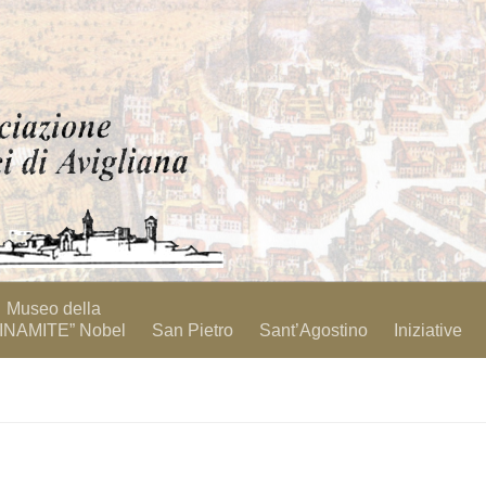
Museo della
INAMITE” Nobel
San Pietro
Sant’Agostino
Iniziative