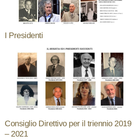
Personaggi
aviglianesi
Sostienici
I Presidenti
5×1000
QUOTA ASSOCIATIVA E CONTRIBUTI
Diventa socio
Consiglio Direttivo per il triennio 2019
– 2021