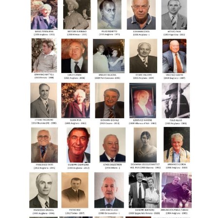
Organi sociali
Assemblee sociali
consuntivi e programmi
Avigliana:
storia e territorio
Museo della
“DINAMITE” Nobel
San Pietro
Sant’Agostino
Iniziative
Libri, filmati
documenti storici