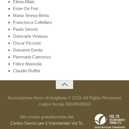
Elena Allais
Ester De Fort
Maria Teresa Berta
Francesca Coltellaro
Paolo Simoni
Giancarlo Vinassa
Oscar Piccinni
Giovanni Genta
Piermario Camosso
Felice Massola
Claudio Ruffini
Associazione Amici di Avigliana © 2019. All Rights Reserved.
codice fiscale 86049040016
Sito creato gratuitamente dal
Centro Servizi per il Volontariato Vol.To