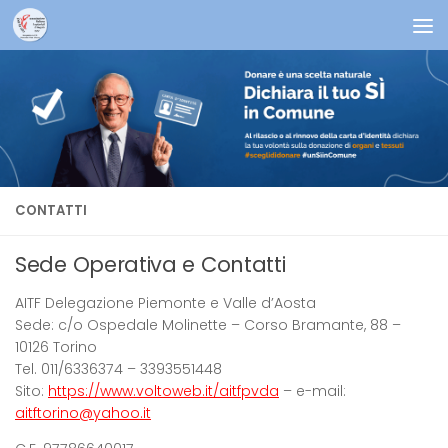
Salta al contenuto
CONTATTI
Sede Operativa e Contatti
AITF Delegazione Piemonte e Valle d’Aosta
Sede: c/o Ospedale Molinette – Corso Bramante, 88 –
10126 Torino
Tel. 011/6336374 – 3393551448
Sito:
https://www.voltoweb.it/aitfpvda
– e-mail:
aitftorino@yahoo.it