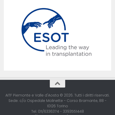
AITF Piemonte e Valle d'Aosta © 2026. Tutti i diritti riservati.
Sede: c/o Ospedale Molinette - Corso Bramante, 88 -
10126 Torino
Tel. 011/6336374 - 3393551448