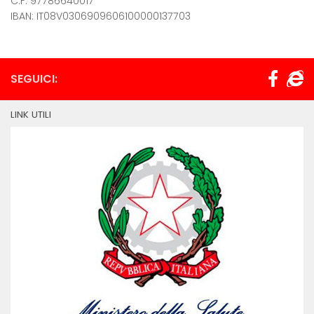
C.F. 97786640017
IBAN: IT08V0306909606100000137703
SEGUICI:
LINK UTILI