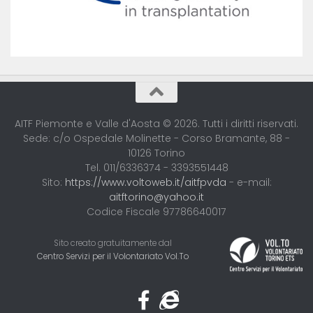
AITF Piemonte e Valle d'Aosta © 2026. Tutti i diritti riservati.
Sede: c/o Ospedale Molinette - Corso Bramante, 88 -
10126 Torino
Tel. 011/6336374 - 3393551448
Sito:
https://www.voltoweb.it/aitfpvda
- e-mail:
aitftorino@yahoo.it
Codice Fiscale 97786640017
Sito creato gratuitamente dal
Centro Servizi per il Volontariato Vol.To