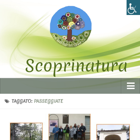
Scoprinatura
Home
TAGGATO:
PASSEGGIATE
Chi siamo
I volontari
Statuto