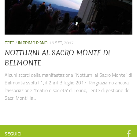
Novità ed eventi
Come associarsi
Curiosando qua e la…
Galleria
FOTO
/
IN PRIMO PIANO
15 SET, 2017
Foto
NOTTURNI AL SACRO MONTE DI
Video
BELMONTE
Link
Alcuni scorci della manifestazione “Notturni al Sacro Monte” di
Contatti
Belmonte svolti l’1, il 2 e il 3 luglio 2017. Ringraziamo ancora
l’associazione “teatro e societa’ di Torino, l’ente di gestione dei
Sacri Monti, la...
SEGUICI: