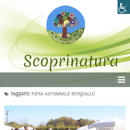
Scoprinatura
Home
TAGGATO:
FIERA AUTUNNALE BORGIALLO
Chi siamo
I volontari
Statuto