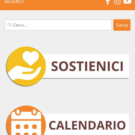
SEGUICI:
Ricerca
per: