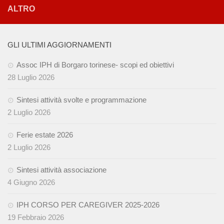
ALTRO
Presentazione delle finalità
La Rete
Sportello d’Ascolto per Affettività, Sessualità e Genitorialità
GLI ULTIMI AGGIORNAMENTI
Sportello Lavoro
Assoc IPH di Borgaro torinese- scopi ed obiettivi
28 Luglio 2026
Corsi
IPH Informa
Sintesi attività svolte e programmazione
Sostienici
2 Luglio 2026
Galleria
Ferie estate 2026
2 Luglio 2026
Foto
Video
Sintesi attività associazione
Contatti
4 Giugno 2026
IPH CORSO PER CAREGIVER 2025-2026
19 Febbraio 2026