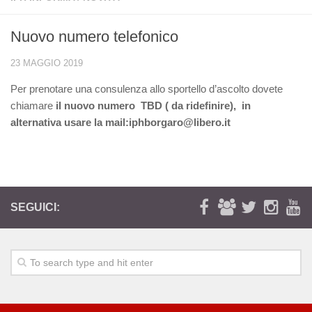
Chi siamo
Nuovo numero telefonico
Storia
23 MAGGIO 2019
Statuto
I volontari
Per prenotare una consulenza allo sportello d’ascolto dovete
chiamare
il nuovo numero TBD ( da ridefinire), in
Novità
alternativa usare la mail:iphborgaro@libero.it
Borgaro
Caselle
Rocca Canavese
SUSS Ciriè
SEGUICI:
UTIM
Attività
Rivista
Sportello di ascolto