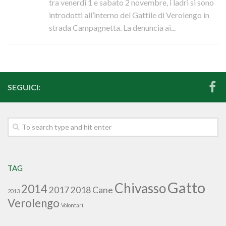
Attività
tra venerdì 1 e sabato 2 novembre, i ladri si sono
introdotti all’interno del Gattile di Verolengo in
Sostienici
strada Campagnetta. La denuncia ai...
5 per mille
Donazioni
Diventa volontario
SEGUICI:
Galleria
Foto
Rassegna stampa
Contatti
TAG
Gatto
Chivasso
2014
2017
2018
Cane
2013
Verolengo
Volontari