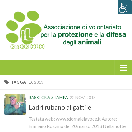
Home
TAGGATO:
2013
Chi siamo
RASSEGNA STAMPA
22 NOV, 2013
La storia
Ladri rubano al gattile
Statuto e atto costitutivo
Testata web: www.giornalelavoce.it Autore:
News
Emiliano Rozzino del 20 marzo 2013 Nella notte