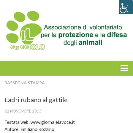
Home
RASSEGNA STAMPA
Chi siamo
Ladri rubano al gattile
La storia
22 NOVEMBRE 2013
Statuto e atto costitutivo
Testata web: www.giornalelavoce.it
News
Autore: Emiliano Rozzino