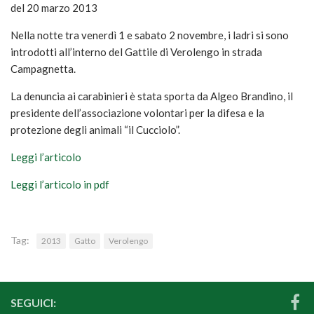
Attività
del 20 marzo 2013
Sostienici
Nella notte tra venerdì 1 e sabato 2 novembre, i ladri si sono
introdotti all’interno del Gattile di Verolengo in strada
5 per mille
Campagnetta.
Donazioni
La denuncia ai carabinieri è stata sporta da Algeo Brandino, il
Diventa volontario
presidente dell’associazione volontari per la difesa e la
Galleria
protezione degli animali “il Cucciolo”.
Foto
Leggi l’articolo
Rassegna stampa
Leggi l’articolo in pdf
Contatti
Tag:
2013
Gatto
Verolengo
SEGUICI: