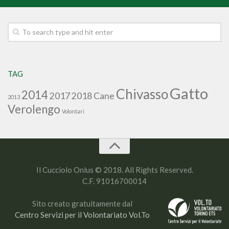
TAG
Gatto
Chivasso
2014
2017
2018
Cane
2013
Verolengo
Volontari
Il Cucciolo Onlus © 2018. All Rights Reserved.
C.F. 91016700014
Sito creato gratuitamente dal
Centro Servizi per il Volontariato Vol.To