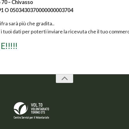
o 70 – Chivasso
 91 O 0503430370000000003704
ifra sarà più che gradita..
i tuoi dati per poterti inviare la ricevuta che il tuo commerci
!!!!!