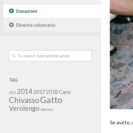
Donazioni
Diventa volontario
TAG
2014
2017
2018
Cane
2013
Gatto
Chivasso
Verolengo
Volontari
Se avete, 