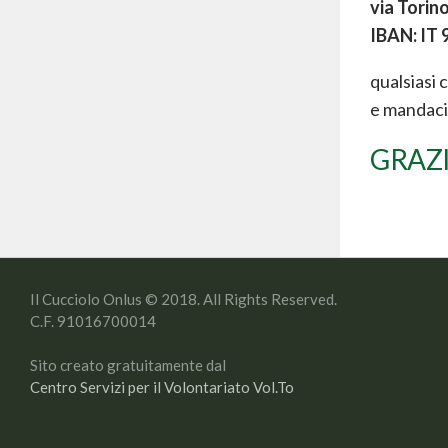
via Torin
IBAN: IT
qualsiasi c
e mandaci 
GRAZIE
Il Cucciolo Onlus © 2018. All Rights Reserved.
C.F. 91016700014
Sito creato gratuitamente dal
Centro Servizi per il Volontariato Vol.To