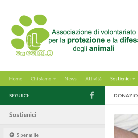
Home
Chi siamo
News
Attività
Sostienici
SEGUICI:
DONAZIO
Sostienici
5 per mille