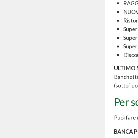
RAGGI
NUOVO 
Risto
Super
Super
Super
Discou
ULTIMO 
Banchetto 
(sotto i p
Per s
Puoi fare
BANCA P