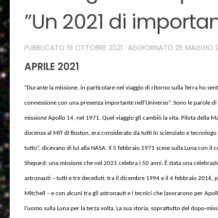
”Un 2021 di importan
PUBBLICATO
19 OTTOBRE 2021
· AGGIORNATO
25 MAGGIO 
APRILE 2021
“Durante la missione, in particolare nel viaggio di ritorno sulla Terra ho s
connessione con una presenza importante nell’Universo”. Sono le parole di 
missione Apollo 14, nel 1971.
Quel viaggio gli cambiò la vita. Pilota della M
docenza al MIT di Boston, era considerato da tutti lo scienziato e tecnologo d
tutto”, dicevano di lui alla NASA. Il 5 febbraio 1971 scese sulla Luna con il
Shepard: una missione che nel 2021 celebra i 50 anni. È stata una celebrazio
astronauti – tutti e tre deceduti, tra il dicembre 1994 e il 4 febbraio 2016,
Mitchell – e con alcuni tra gli astronauti e i tecnici che lavorarono per Apo
l’uomo sulla Luna per la terza volta. La sua storia, soprattutto del dopo-mi