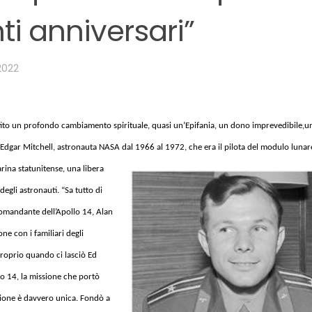
ti anniversari”
2022
entito un profondo cambiamento spirituale, quasi un’Epifania, un dono imprevedibile,
u
Edgar Mitchell, astronauta NASA dal 1966 al 1972, che era il pilota del modulo lunar
arina statunitense, una libera
egli astronauti. “Sa tutto di
 comandante dell’Apollo 14, Alan
ne con i familiari degli
 proprio quando ci lasciò Ed
llo 14, la missione che portò
ssione è davvero unica. Fondò a