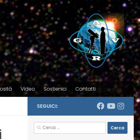
osità
Video
Sostienici
Contatti
SEGUICI:
Ricerca
i
per: