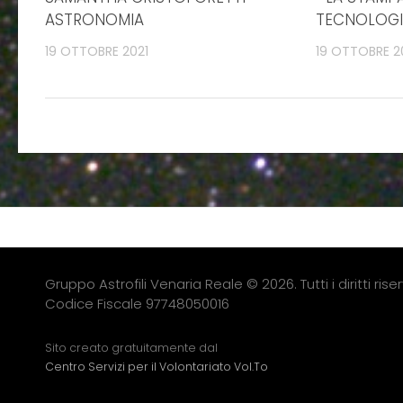
ASTRONOMIA
TECNOLOGI
19 OTTOBRE 2021
19 OTTOBRE 2
Gruppo Astrofili Venaria Reale © 2026. Tutti i diritti riser
Codice Fiscale 97748050016
Sito creato gratuitamente dal
Centro Servizi per il Volontariato Vol.To