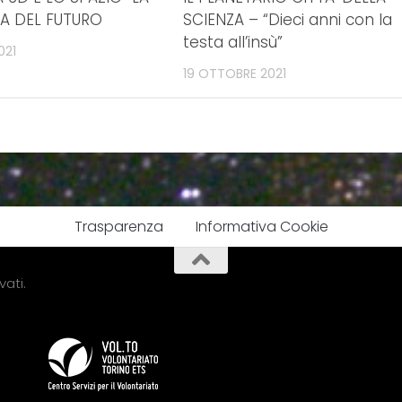
A DEL FUTURO
SCIENZA – “Dieci anni con la
testa all’insù”
021
19 OTTOBRE 2021
Trasparenza
Informativa Cookie
vati.