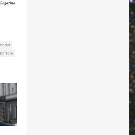
#gavr
iareale