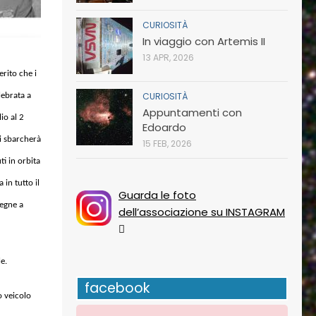
CURIOSITÀ
In viaggio con Artemis II
13 APR, 2026
rito che i
CURIOSITÀ
lebrata a
Appuntamenti con
io al 2
Edoardo
oi sbarcherà
15 FEB, 2026
i in orbita
 in tutto il
Guarda le foto
segne a
dell’associazione su INSTAGRAM
e.
facebook
o veicolo