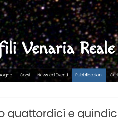
ili Venaria Reale
o sogno
Corsi
News ed Eventi
Pubblicazioni
Curi
o quattordici e quindic