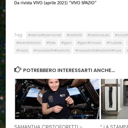
Da rivista VIVO
(aprile 2021)
“
VIVO SPAZIO”
Tag:
#alenia#piemonte
#astrofili
#astronauta
#cosaf
#eventotorino
#fare
#gavr
#gavr#moon
#hubble
#nasa
#noiastrofili#astrofili
#noiastrofili#astrofili#luce
POTREBBERO INTERESSARTI ANCHE...
SAMANTHA CRISTOFORETTI –
“ LA STAMPA