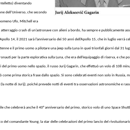
intelletto) diventando
ione dell’Universo, che secondo
Fenomeno Ufo, Mitchell era
o atterraggio crash di un’astronave con alieni a bordo, ha sempre e pubblicamente asse
pollo 14, il 2021 sarà l’anniversario dei 50 anni dell’Apollo 15, che in luglio verrà ce
nne e il primo uomo a pilotare una jeep sulla Luna in quei trionfali giorni dal 31 lugl
nauti per la parte esplorativa sulla Luna, che era dell’equipaggio di riserva, e che p
 del primo uomo nello spazio, il russo Jurij Gagarin, che effettuò un volo di 108 minut
ò come prima storica frase dallo spazio. Si sono celebrati eventi non solo in Russia, ma
” (la notte di Jurij), poiché prevede notti di eventi tra osservazioni astronomiche e ras
le che celebrerà anche il 40° anniversario del primo, storico volo di uno Space Shuttl
nco del comandante Young, la star delle celebrazioni del primo lancio del rivoluzionari