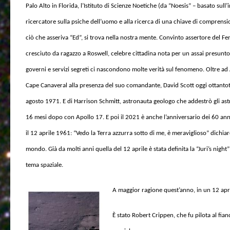
Palo Alto in Florida, l’Istituto di Scienze Noetiche (da “Noesis” – basato sull’
ricercatore sulla psiche dell’uomo e alla ricerca di una chiave di comprens
ciò che asseriva “Ed”, si trova nella nostra mente. Convinto assertore del 
cresciuto da ragazzo a Roswell, celebre cittadina nota per un assai presunt
governi e servizi segreti ci nascondono molte verità sul fenomeno. Oltre ad A
Cape Canaveral alla presenza del suo comandante, David Scott oggi ottantotte
agosto 1971. E di Harrison Schmitt, astronauta geologo che addestrò gli astro
16 mesi dopo con Apollo 17. E poi il 2021 è anche l’anniversario dei 60 anni
il 12 aprile 1961: “Vedo la Terra azzurra sotto di me, è meraviglioso” dichiar
mondo. Già da molti anni quella del 12 aprile è stata definita la “Juri’s night
tema spaziale.
A maggior ragione quest’anno, in un 12 apri
È stato Robert Crippen,
che fu pilota al fia