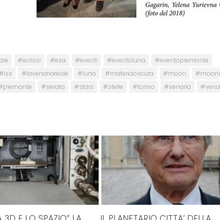
are
#eclissi
#esa
#eventi
#eventoluna
#eventopiemonte
#iss
#lavenariareale
#luna
#materiaoscura
#moon
#moon
#piemonte
#serata
#stars
#stelle
#torino
#venaria
#venar
 3D E LO SPAZIO” LA
IL PLANETARIO CITTA’ DELLA