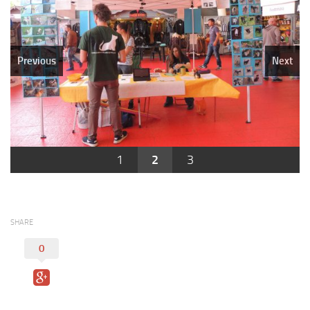
Regole per una buona adozione
Contatti
Previous
Next
1
2
3
SHARE
0