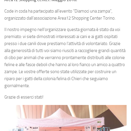
Testimonianze
Code in coda ha partecipato all’evento “Diamoci una zampa”,
organizzato dall’associazione Area12 Shopping Center Torino.
I nostri progetti
Il nostro impegno nell’organizzare questa giornata è stato da voi
Gli ospiti del canile
premiato: vi siete dimostrati interessati ai cani e ai gatti ospitati
Informazioni generali
presso i due canili dove prestiamo l’attività di volontariato. Grazie
alla generosità di tutti voi siamo riusciti a raccogliere grandi quantità
News
di cibo per animali che verranno prontamente distribuiti alle colonie
Sostienici
feline e alle fasce deboli che hanno al loro fianco un amico a quattro
zampe. Le vostre offerte sono state utilizzate per costruire un
Diventa socio volontario
riparo per i gatti della colonia felina di Chieri che seguiamo
Diventa socio sostenitore
giornalmente.
Altri modi per aiutarci
Grazie di esserci stati!
5×1000
Gadget
Adozioni
Vuoi adottare un ospite?