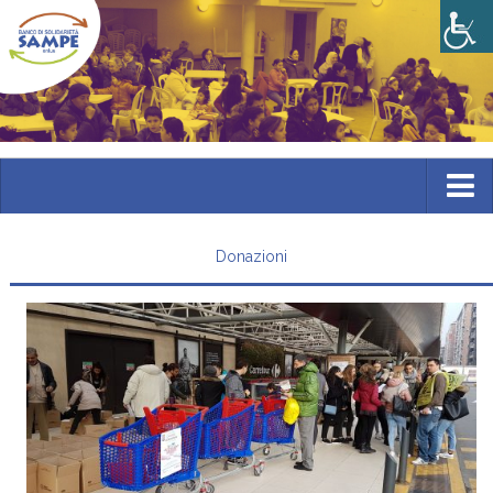
Home
Donazioni
Chi siamo
Storia
Statuto
I volontari
Cosa facciamo
Banco alimentare