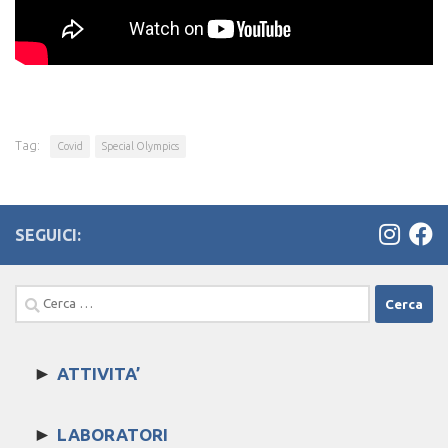
Tag:
Covid
Special Olympics
SEGUICI:
Ricerca
per:
►
ATTIVITA’
►
LABORATORI