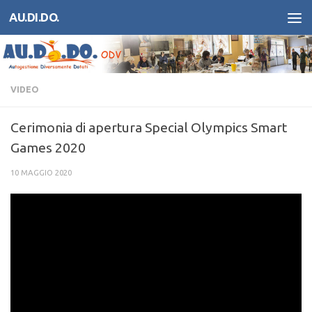
AU.DI.DO.
Salta al contenuto
VIDEO
Cerimonia di apertura Special Olympics Smart
Games 2020
10 MAGGIO 2020