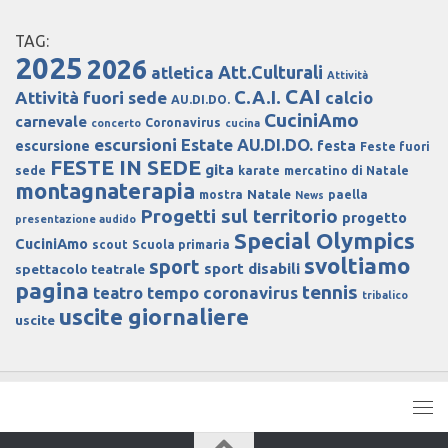
TAG:
2025
2026
Att.Culturali
atletica
Attività
CAI
C.A.I.
Attività fuori sede
calcio
AU.DI.DO.
CuciniAmo
carnevale
Coronavirus
concerto
cucina
escursioni
Estate AU.DI.DO.
escursione
festa
Feste fuori
FESTE IN SEDE
gita
sede
karate
mercatino di Natale
montagnaterapia
Natale
mostra
paella
News
Progetti sul territorio
progetto
presentazione audido
Special Olympics
CuciniAmo
scout
Scuola primaria
svoltiamo
sport
sport disabili
spettacolo teatrale
pagina
tennis
tempo coronavirus
teatro
tribalico
uscite giornaliere
uscite