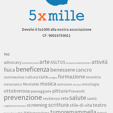
Devolvi il 5x1000 alla nostra associazione
CF: 90016750011
TAG
arte
attività
ASLTO5
advocacy
alimentazione
associazionevitachieri
beneficenza
benessere
fisica
cancro
formazione
cura
cultura
coronavirus
incontro
disegno
musica
Montaldo
oncologia
metastatico
nutrizione
olistico
ottobrerosa
pittura
Prevenill
passeggiate
prevenzione
salute
rete
resilienza
sanità
scrittura
screening
teatro
stile-di-vita
sceglidinonmancare
tumoremammella
TSM
tumori
tumorealseno