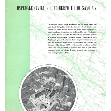
Organi sociali
Assemblee sociali
consuntivi e programmi
Avigliana:
storia e territorio
Museo della
“DINAMITE” Nobel
San Pietro
Sant’Agostino
Iniziative
Libri, filmati
documenti storici