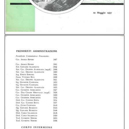
Personaggi
aviglianesi
Sostienici
5×1000
QUOTA ASSOCIATIVA E CONTRIBUTI
Diventa socio