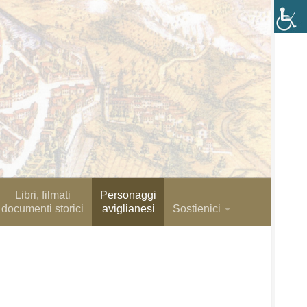
Libri, filmati
Personaggi
documenti storici
aviglianesi
Sostienici