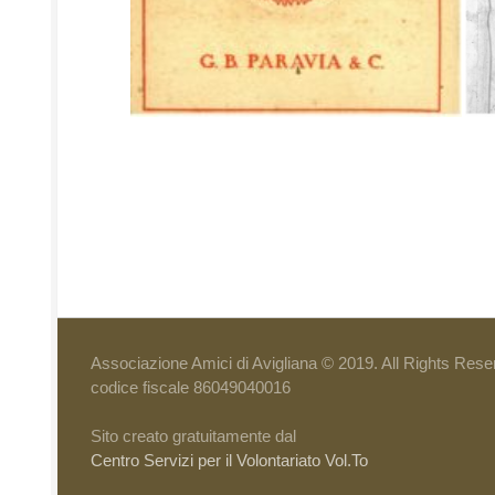
Associazione Amici di Avigliana © 2019. All Rights Rese
codice fiscale 86049040016
Sito creato gratuitamente dal
Centro Servizi per il Volontariato Vol.To