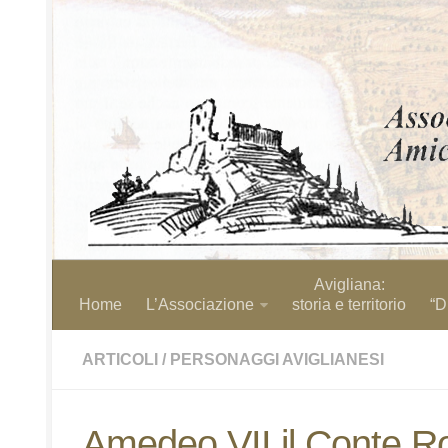
Avigliana:
Home
L’Associazione
storia e territorio
“D
ARTICOLI
/
PERSONAGGI AVIGLIANESI
Amedeo VII il Conte R