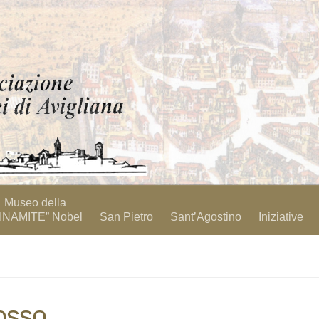
Museo della
INAMITE” Nobel
San Pietro
Sant’Agostino
Iniziative
osso