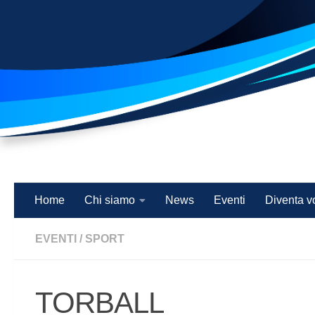
Salta al contenuto
Home
Chi siamo
News
Eventi
Diventa v
EVENTI
/
SPORT
TORBALL