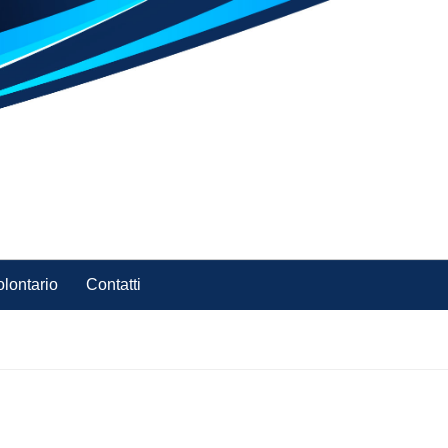
olontario
Contatti