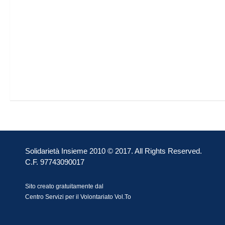
Solidarietà Insieme 2010 © 2017. All Rights Reserved.
C.F. 97743090017
Sito creato gratuitamente dal
Centro Servizi per il Volontariato Vol.To