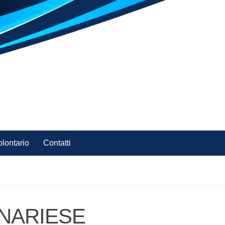
olontario
Contatti
NARIESE