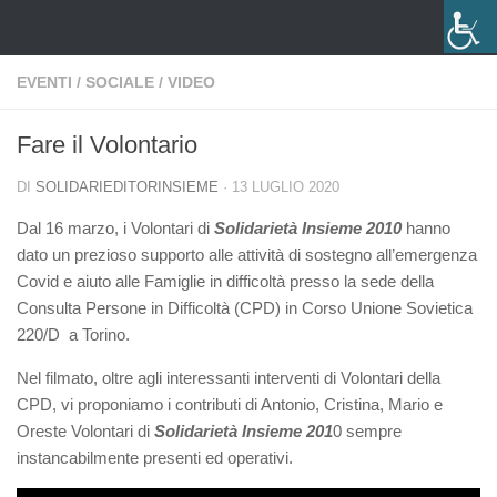
Salta al contenuto
EVENTI
/
SOCIALE
/
VIDEO
Fare il Volontario
DI
SOLIDARIEDITORINSIEME
·
13 LUGLIO 2020
Dal 16 marzo, i Volontari di
Solidarietà Insieme 2010
hanno
dato un prezioso supporto alle attività di sostegno all’emergenza
Covid e aiuto alle Famiglie in difficoltà presso la sede della
Consulta Persone in Difficoltà (CPD) in Corso Unione Sovietica
220/D a Torino.
Nel filmato, oltre agli interessanti interventi di Volontari della
CPD, vi proponiamo i contributi di Antonio, Cristina, Mario e
Oreste Volontari di
Solidarietà Insieme 201
0 sempre
instancabilmente presenti ed operativi.