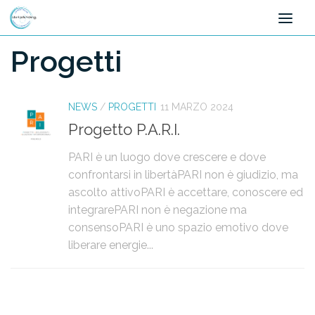
Salta al contenuto
Progetti
NEWS
/
PROGETTI
11 MARZO 2024
Progetto P.A.R.I.
PARI è un luogo dove crescere e dove
confrontarsi in libertàPARI non è giudizio, ma
ascolto attivoPARI è accettare, conoscere ed
integrarePARI non è negazione ma
consensoPARI è uno spazio emotivo dove
liberare energie...