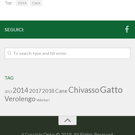
Tag:
2014
Cane
SEGUICI:
TAG
Gatto
Chivasso
2014
2017
2018
Cane
2013
Verolengo
Volontari
Il Cucciolo Onlus © 2018. All Rights Reserved.