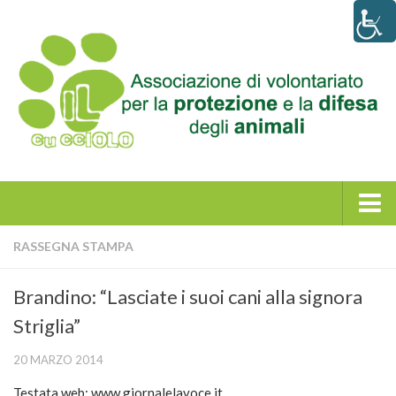
Home
RASSEGNA STAMPA
Chi siamo
Brandino: “Lasciate i suoi cani alla signora
La storia
Striglia”
Statuto e atto costitutivo
20 MARZO 2014
News
Testata web: www.giornalelavoce.it