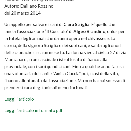
Attività
Autore: Emiliano Rozzino
Sostienici
del 20 marzo 2014
5 per mille
Un appello per salvare i cani di
Clara Striglia
. E’ quello che
lancia l’associazione “Il Cucciolo” di
Algeo Brandino
, onlus per
Donazioni
la tutela degli animali che da anni opera nel chivassese. La
Diventa volontario
storia, della signora Striglia e dei suoi cani, è salita agli onori
Galleria
delle cronache circa un mese fa. La donna vive al civico 27 di via
Montanaro, in un cascinale ristrutturato di fianco alla
Foto
provinciale, con i suoi quindici cani. Fino a qualche anno fa, era
Rassegna stampa
una volontaria del canile “Amica Cuccia” poi, i casi della vita,
l’hanno allontanata dall’associazione. Ma non ha mai smesso di
Contatti
prendersi cura degli animali meno fortunati.
Leggi l’articolo
Leggi l’articolo in formato pdf