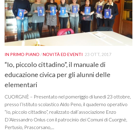
Novità ed eventi
Il Maresciallo Enzo D’Alessandro
Il Libro “L’Amico Carabiniere”
Gallery
Foto
IN PRIMO PIANO
/
NOVITÀ ED EVENTI
23 OTT, 2017
I
Video
“Io, piccolo cittadino”, il manuale di
A
Contattaci
educazione civica per gli alunni delle
D
l
elementari
ico
Te
le
Pr
CUORGNÈ – Presentato nel pomeriggio di lunedì 23 ottobre,
de
presso l’Istituto scolastico Aldo Peno, il quaderno operativo
na
“Io, piccolo cittadino”, realizzato dall’associazione Enzo
l’
D’Alessandro Onlus con il patrocinio dei Comuni di Cuorgnè,
Pertusio, Prascorsano,...