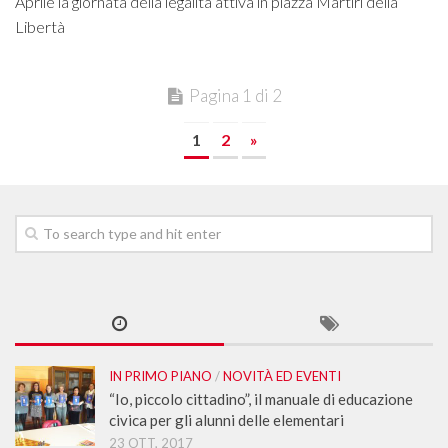
Aprile la giornata della legalità attiva in piazza Martiri della
Libertà
Pagina 1 di 2
1
2
»
IN PRIMO PIANO
/
NOVITÀ ED EVENTI
“Io, piccolo cittadino”, il manuale di educazione
civica per gli alunni delle elementari
23 OTT, 2017