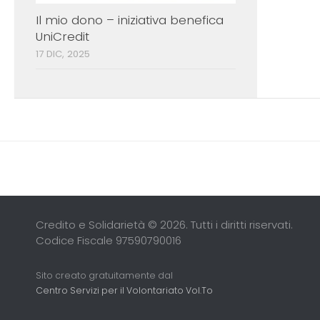
Il mio dono – iniziativa benefica
UniCredit
17 DIC, 2025
Credito e Solidarietà © 2026. Tutti i diritti riservati.
Codice Fiscale 97590790016
Sito creato gratuitamente dal
Centro Servizi per il Volontariato Vol.To