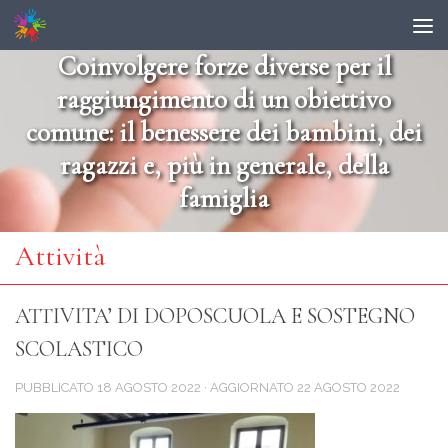
Salta al contenuto
Coinvolgere forze diverse per il
raggiungimento di un obiettivo
comune: il benessere dei bambini, dei
ragazzi e, più in generale, della
famiglia
Attività
ATTIVITA’ DI DOPOSCUOLA E SOSTEGNO
SCOLASTICO
PUBBLICATO
18 AGOSTO 2022
· AGGIORNATO
22 AGOSTO 2022