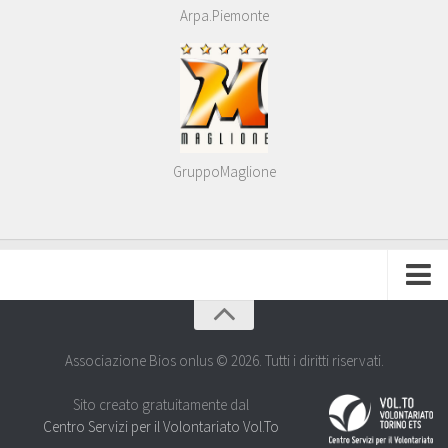
Arpa.Piemonte
GruppoMaglione
HOME
CHI SIAMO
Associazione Bios onlus © 2026. Tutti i diritti riservati.
STATUTO
Sito creato gratuitamente dal
Attività
Centro Servizi per il Volontariato Vol.To