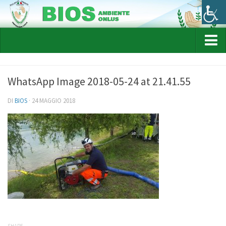
HOME
WhatsApp Image 2018-05-24 at 21.41.55
CHI SIAMO
STATUTO
DI
BIOS
· 24 MAGGIO 2018
Attività
COME AIUTARCI
NEWS
EVENTI
GALLERY
CONTATTI