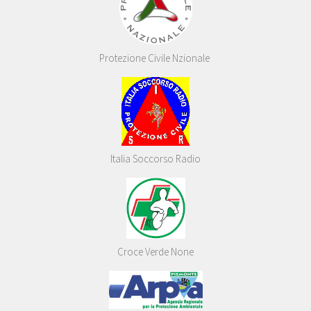
Protezione Civile Nzionale
Italia Soccorso Radio
Croce Verde None