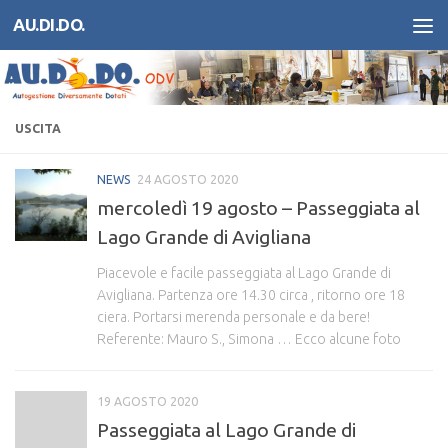
AU.DI.DO.
Salta al contenuto
USCITA
NEWS
24 AGOSTO 2020
mercoledì 19 agosto – Passeggiata al
Lago Grande di Avigliana
Piacevole e facile passeggiata al Lago Grande di
Avigliana. Partenza ore 14.30 circa , ritorno ore 18
ciera. Portarsi merenda personale e da bere!
Referente: Mauro S., Simona … Ecco alcune foto
19 AGOSTO 2020
Passeggiata al Lago Grande di