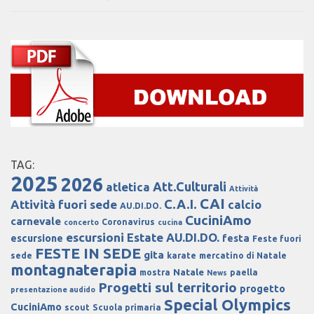
TAG:
2025
2026
Att.Culturali
atletica
Attività
CAI
C.A.I.
Attività fuori sede
calcio
AU.DI.DO.
CuciniAmo
carnevale
Coronavirus
concerto
cucina
escursioni
Estate AU.DI.DO.
escursione
festa
Feste fuori
FESTE IN SEDE
gita
sede
karate
mercatino di Natale
montagnaterapia
Natale
mostra
paella
News
Progetti sul territorio
progetto
presentazione audido
Special Olympics
CuciniAmo
scout
Scuola primaria