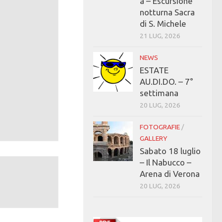
a – Escursione
notturna Sacra
di S. Michele
21 LUG, 2026
NEWS
ESTATE
AU.DI.DO. – 7°
settimana
20 LUG, 2026
FOTOGRAFIE
/
GALLERY
Sabato 18 luglio
– Il Nabucco –
Arena di Verona
20 LUG, 2026