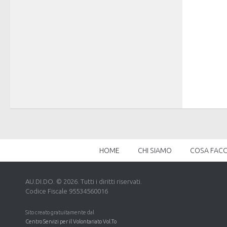
HOME
CHI SIAMO
COSA FAC
AU.DI.DO. © 2026. Tutti i diritti riservati.
Codice Fiscale 95534560016
Sito creato gratuitamente dal
Centro Servizi per il Volontariato Vol.To