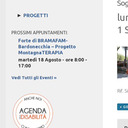
Sog
lu
►
PROGETTI
1 
PROSSIMI APPUNTAMENTI:
Forte di BRAMAFAM-
Bardonecchia – Progetto
MontagnaTERAPIA
martedì 18 Agosto - ore 8:00
-
17:00
Vedi Tutti gli Eventi »
Rif. 
+ G
D