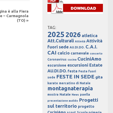
ina è alla Fiera
ne – Carmagnola
(TO)
»
TAG:
2025
2026
atletica
Att.Culturali
Attività
Attività
C.A.I.
fuori sede
AU.DI.DO.
CAI
calcio
carnevale
concerto
CuciniAmo
Coronavirus
cucina
escursioni
Estate
escursione
AU.DI.DO.
festa
Feste fuori
FESTE IN SEDE
gita
sede
karate
mercatino di Natale
montagnaterapia
Natale
mostra
paella
News
Progetti
presentazione audido
sul territorio
progetto
CuciniAmo
scout
Scuola primaria