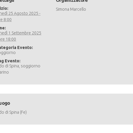
izio:
Simona Marcello
unedì 25 Agosto 2025 -
re 8:00
ine:
unedì 1 Settembre 2025
ore 18:00
ategoria Evento:
oggiorno
ag Evento:
do di Spina
,
soggiorno
arino
uogo
do di Spina (Fe)