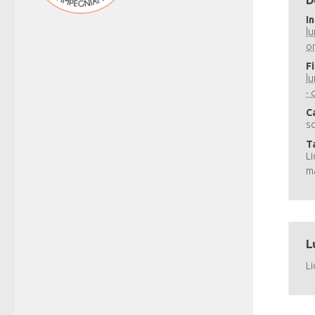
In
l
o
F
l
- 
C
s
T
Li
m
L
Li