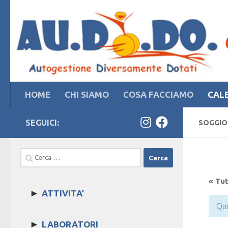
Salta al contenuto
HOME
CHI SIAMO
COSA FACCIAMO
CAL
SEGUICI:
SOGGIOR
Ricerca
per:
« Tut
►
ATTIVITA’
Que
►
LABORATORI