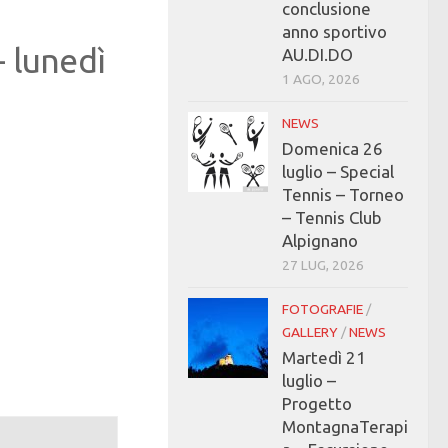
conclusione
anno sportivo
-
lunedì
AU.DI.DO
1 AGO, 2026
NEWS
Domenica 26
luglio – Special
Tennis – Torneo
– Tennis Club
Alpignano
27 LUG, 2026
FOTOGRAFIE
/
GALLERY
/
NEWS
Martedì 21
luglio –
Progetto
MontagnaTerapi