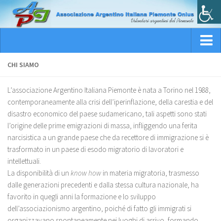
HOME
CHI SIAMO
CHI SIAMO
L’associazione Argentino Italiana Piemonte è nata a Torino nel 1988,
SEDE OPERATIVA
contemporaneamente alla crisi dell’iperinflazione, della carestia e del
disastro economico del paese sudamericano, tali aspetti sono stati
CONSIGLIO DIRIETTIVO
l’origine delle prime emigrazioni di massa, infliggendo una ferita
OBIETTIVI
narcisistica a un grande paese che da recettore di immigrazione si è
trasformato in un paese di esodo migratorio di lavoratori e
CARTA DEI SERVIZI
intellettuali.
La disponibilità di un
know how
in materia migratoria, trasmesso
dalle generazioni precedenti e dalla stessa cultura nazionale, ha
favorito in quegli anni la formazione e lo sviluppo
dell’associazionismo argentino, poiché di fatto gli immigrati si
organizzavano spontaneamente nei luoghi di arrivo, formando