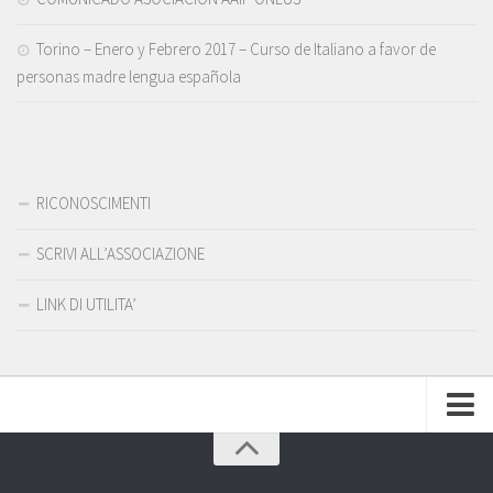
Torino – Enero y Febrero 2017 – Curso de Italiano a favor de
personas madre lengua española
RICONOSCIMENTI
SCRIVI ALL’ASSOCIAZIONE
LINK DI UTILITA’
HOME