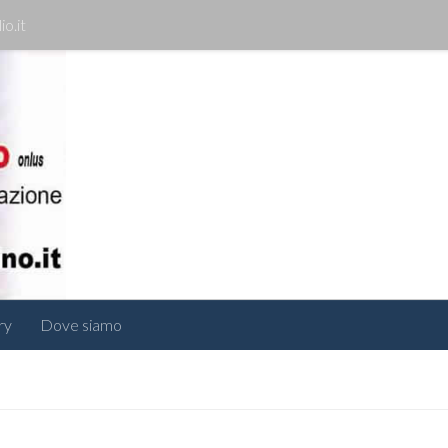
io.it
ry
Dove siamo