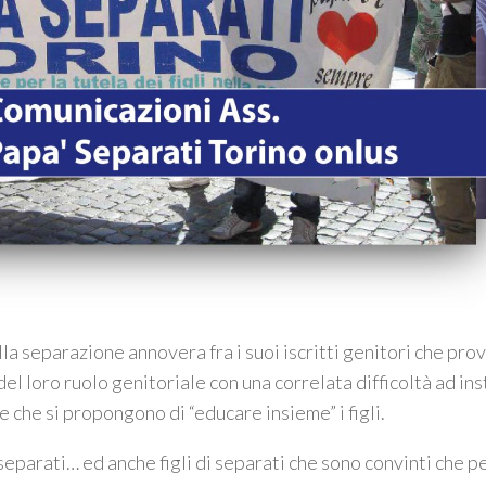
lla separazione annovera fra i suoi iscritti genitori che pro
del loro ruolo genitoriale con una correlata difficoltà ad in
 e che si propongono di “educare insieme” i figli.
separati… ed anche figli di separati che sono convinti che pe