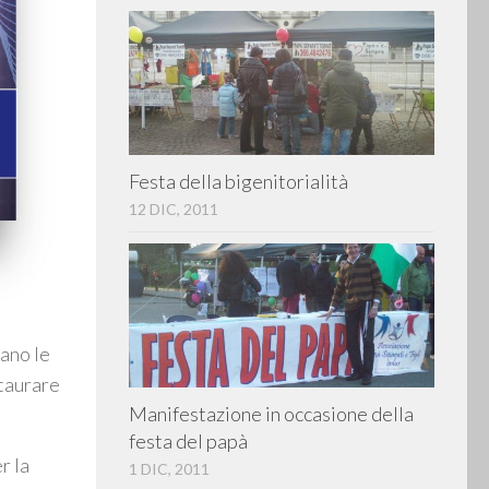
Festa della bigenitorialità
12 DIC, 2011
vano le
staurare
Manifestazione in occasione della
festa del papà
r la
1 DIC, 2011