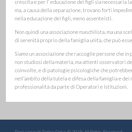
crescita e per l’ educazione dei figli sia necessaria 
ma, a causa della separazione, trovano forti impedim
nella educazione dei figli, meno assenteisti.
Non quindi una associazione maschilista, ma una scelt
di serenità proprio della famiglia unita, che può ess
Siamo un associazione che raccoglie persone che in
non studiosi della materia, ma attenti osservatori de
coinvolte, e di patologie psicologiche che potrebbe
nell’ambito della tutela e difesa della famiglia e de
professionalità da parte di Operatori e Istituzioni.
Papà separati Torino Onlus © 2019. All Rights Reserved.