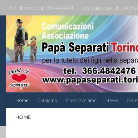
Per informazioni: 366 4842476
segr.papaseparati.to@virgil
Home
Chi siamo
Cosa facciamo
News
Galle
HOME