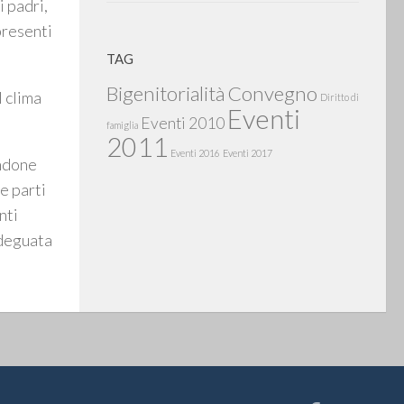
i padri,
presenti
TAG
Bigenitorialità
Convegno
l clima
Diritto di
Eventi
Eventi 2010
famiglia
2011
Eventi 2016
Eventi 2017
andone
e parti
nti
adeguata