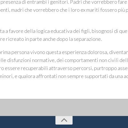
la presenza di entrambi i genitori. Padri che vorrebbero fare 
enti, madri che vorrebbero che i loro ex mariti fossero più 
a a favore della logica educativa dei figli, bisognosi di que
ere ricreato in parte anche dopo la separazione.
 prima persona vivono questa esperienza dolorosa, divent
lle disfunzioni normative, dei comportamenti non civili dell
ro essere recuperabili attraverso percorsi, purtroppo asse
i minori, e qualora affrontati non sempre supportati da una 