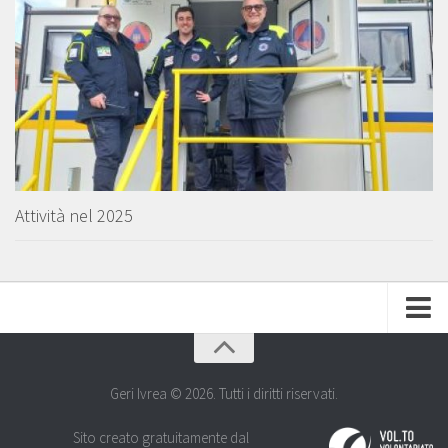
Attività nel 2025
HOME
Dove Siamo
Geri Ivrea © 2026. Tutti i diritti riservati.
Come aiutarci
Sito creato gratuitamente dal