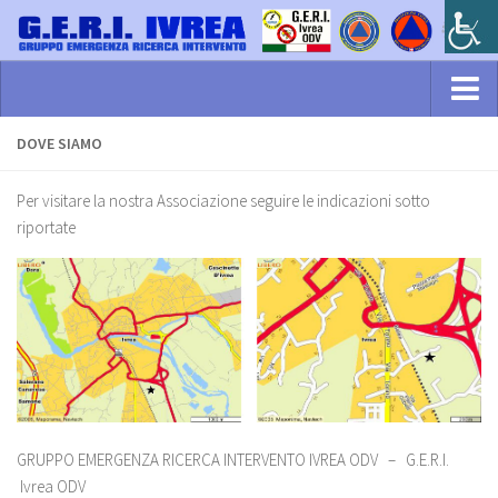
HOME
DOVE SIAMO
Dove Siamo
Per visitare la nostra Associazione seguire le indicazioni sotto
Come aiutarci
riportate
Attività
Struttura
Links
Gallery
Galleria Formazione e Addestramento
GRUPPO EMERGENZA RICERCA INTERVENTO IVREA ODV – G.E.R.I.
Galleria Emergenze
Ivrea ODV
Videogallery